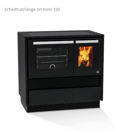
Scheitholzlänge (in mm) 330