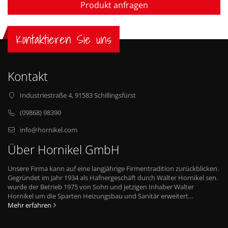
Produkt anfragen
Kontaktieren Sie uns
Kontakt
Industriestraße 4, 91583 Schillingsfürst
(09868) 98390
info@hornikel.com
Über Hornikel GmbH
Unsere Firma kann auf eine langjährige Firmentradition zurückblicken.
Gegründet im Jahr 1934 als Hafnergeschäft durch Walter Hornikel sen.
wurde der Betrieb 1975 von Sohn und jetzigen Inhaber Walter
Hornikel um die Sparten Heizungsbau und Sanitär erweitert...
Mehr erfahren