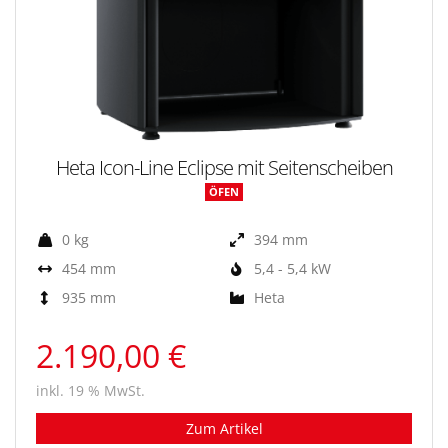
Heta Icon-Line Eclipse mit Seitenscheiben
ÖFEN
0 kg
394 mm
454 mm
5,4 - 5,4 kW
935 mm
Heta
2.190,00 €
inkl. 19 % MwSt.
Zum Artikel