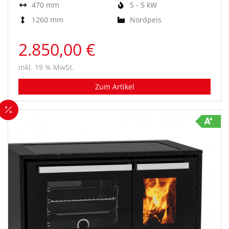
470 mm
5 - 5 kW
1260 mm
Nordpeis
2.850,00 €
inkl. 19 % MwSt.
Zum Artikel