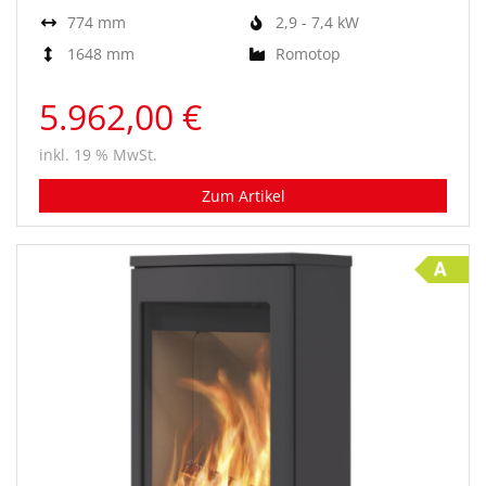
774 mm
2,9 - 7,4 kW
1648 mm
Romotop
5.962,00 €
inkl. 19 % MwSt.
Zum Artikel