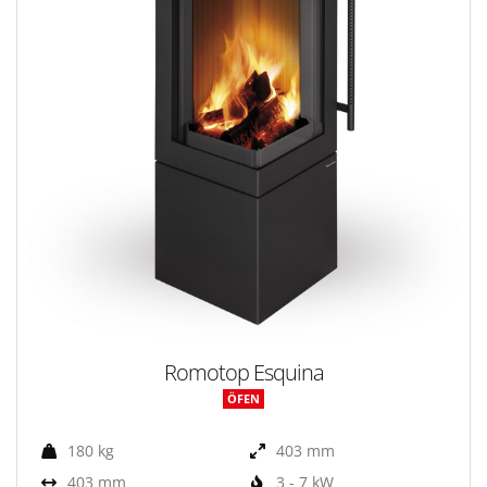
Romotop Esquina
ÖFEN
180 kg
403 mm
403 mm
3 - 7 kW