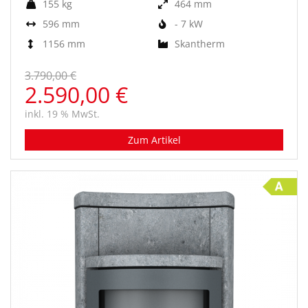
155 kg
464 mm
596 mm
- 7 kW
1156 mm
Skantherm
3.790,00 €
2.590,00 €
inkl. 19 % MwSt.
Zum Artikel