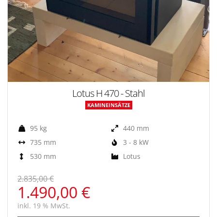
Lotus H 470 - Stahl
KAMINEINSÄTZE
95 kg
440 mm
735 mm
3 - 8 kW
530 mm
Lotus
2.835,00 €
1.490,00 €
inkl. 19 % MwSt.