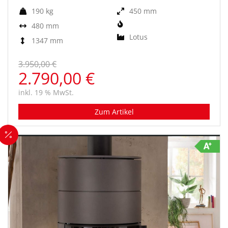
190 kg
450 mm
480 mm
Lotus
1347 mm
3.950,00 €
2.790,00 €
inkl. 19 % MwSt.
Zum Artikel