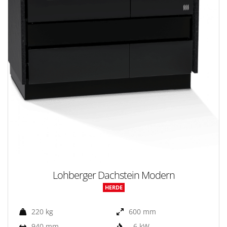
Lohberger Dachstein Modern
HERDE
220 kg
600 mm
940 mm
- 6 kW