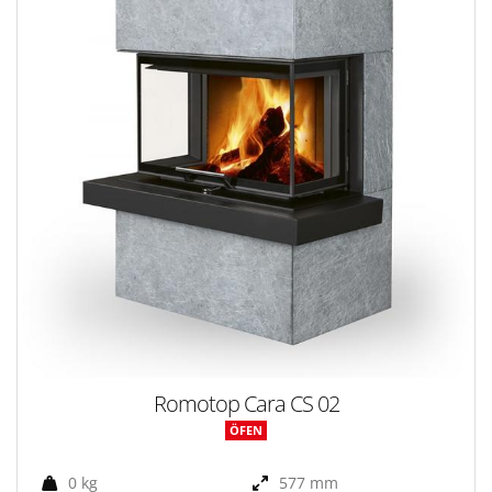
Romotop Cara CS 02
ÖFEN
0 kg
577 mm