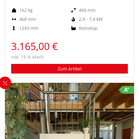
162 kg
468 mm
468 mm
2,9 - 7,4 kW
1243 mm
Romotop
3.165,00 €
inkl. 19 % MwSt.
Zum Artikel