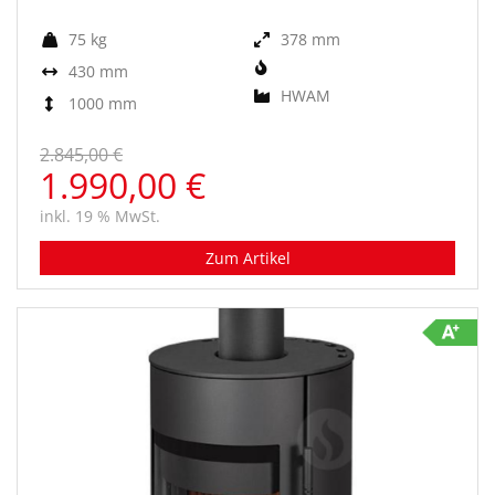
75 kg
378 mm
430 mm
HWAM
1000 mm
2.845,00 €
1.990,00 €
inkl. 19 % MwSt.
Zum Artikel