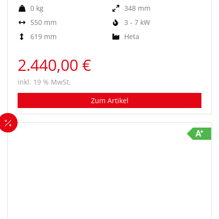
0 kg
348 mm
550 mm
3 - 7 kW
619 mm
Heta
2.440,00 €
inkl. 19 % MwSt.
Zum Artikel