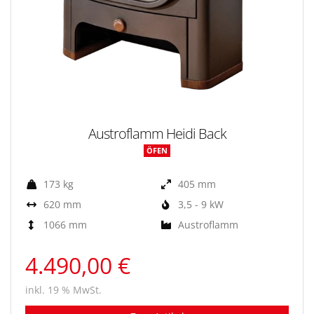
Austroflamm Heidi Back
ÖFEN
173 kg
405 mm
620 mm
3,5 - 9 kW
1066 mm
Austroflamm
4.490,00 €
inkl. 19 % MwSt.