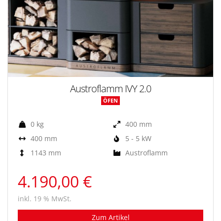
Austroflamm IVY 2.0
ÖFEN
0 kg
400 mm
400 mm
5 - 5 kW
1143 mm
Austroflamm
4.190,00 €
inkl. 19 % MwSt.
Zum Artikel