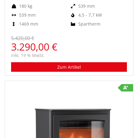
180 kg
539 mm
539 mm
4,5 - 7,7 kW
1469 mm
Spartherm
5.420,00 €
3.290,00 €
inkl. 19 % MwSt.
Zum Artikel