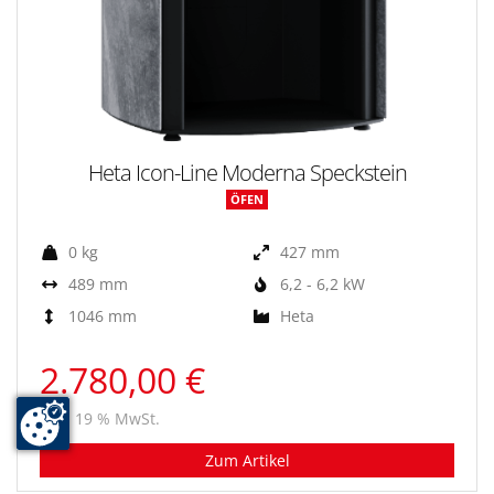
Heta Icon-Line Moderna Speckstein
ÖFEN
0 kg
427 mm
489 mm
6,2 - 6,2 kW
1046 mm
Heta
2.780,00 €
inkl. 19 % MwSt.
Zum Artikel