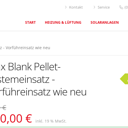
Kontakt
Service
(
START
HEIZUNG & LÜFTUNG
SOLARANLAGEN
z - Vorführeinsatz wie neu
 Blank Pellet-
stemeinsatz -
rführeinsatz wie neu
 €
0,00 €
inkl. 19 % MwSt.