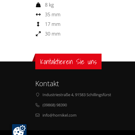
8 kg
35 mm
17 mm
30 mm
Kontaktieren Sie uns
Kontakt
Industriestraße 4, 91583 Schillingsfürst
(09868) 98390
info@hornikel.com