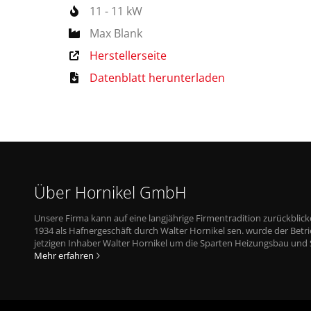
11 - 11 kW
Max Blank
Herstellerseite
Datenblatt herunterladen
Über Hornikel GmbH
Unsere Firma kann auf eine langjährige Firmentradition zurückblic
1934 als Hafnergeschäft durch Walter Hornikel sen. wurde der Bet
jetzigen Inhaber Walter Hornikel um die Sparten Heizungsbau und Sa
Mehr erfahren