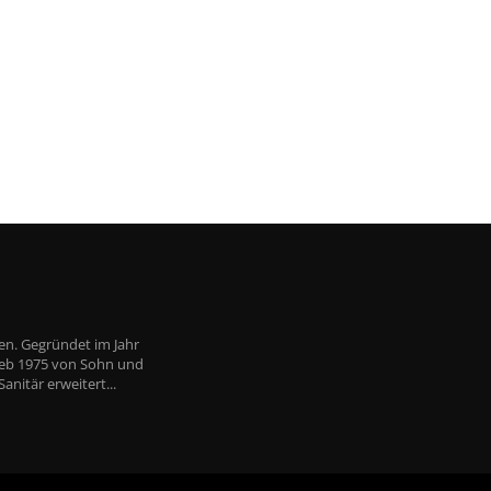
ken. Gegründet im Jahr
rieb 1975 von Sohn und
nitär erweitert...