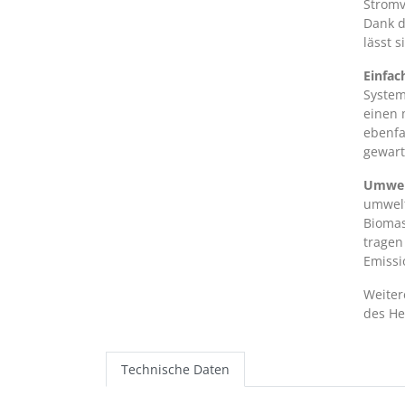
Stromv
Dank d
lässt 
Einfac
System
einen 
ebenfa
gewart
Umwelt
umwelt
Biomas
tragen
Emissi
Weiter
des He
Technische Daten