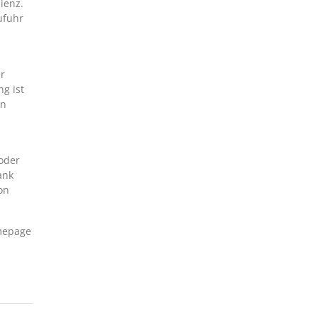
ienz.
ufuhr
er
g ist
en
 oder
ank
on
omepage