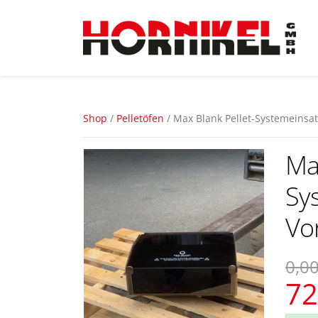
Shop
/
Pelletöfen
/ Max Blank Pellet-Systemeinsat
Max
Sy
Vo
0,00
72