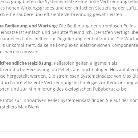
ersorgung bieten die Systemeinsätze eine hohe Verbrennungseffiz
es hohen Wirkungsgrades und der einfachen Steuerung der Luftz
sich eine saubere und effiziente Verbrennung gewährleisten.
he Bedienung und Wartung:
Die Bedienung der stromlosen Pellet-
einsätze ist einfach und benutzerfreundlich. Der Ofen verfügt üb
manuellen Luftscheiber zur Regulierung der Luftzufuhr. Die Wartun
lls unkompliziert, da keine komplexen elektronischen Komponent
et werden müssen.
freundliche Heizlösung:
Pelletöfen gelten allgemein als
freundliche Heizlösung, da Pellets aus nachhaltigen Holzabfällen
se hergestellt werden. Die stromlosen Systemeinsätze von Max Bl
 durch ihre effiziente Verbrennungstechnologie zur Reduzierung v
onen und zur Minimierung des ökologischen Fußabdrucks bei.
e Infos zur innovativen Pellet-Systemeinsatz finden Sie auf der h
rstellers Max Blank