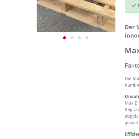
I
Der 
inno
Max
Fakt
Die Ma
Kamino
Unabh
Max Bl
Region
abgele
gewährl
Effizi